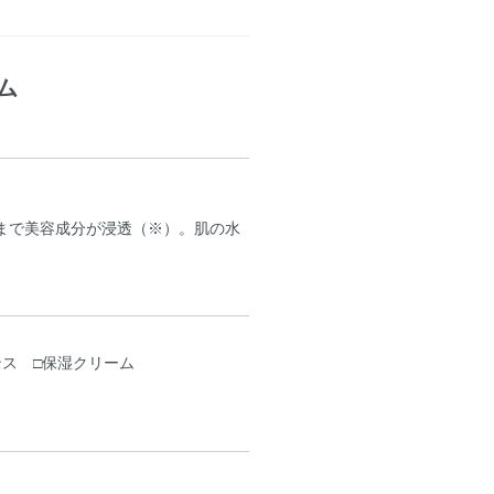
ム
まで美容成分が浸透（※）。肌の水
ンス □保湿クリーム