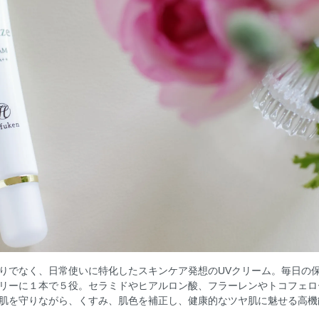
りでなく、日常使いに特化したスキンケア発想のUVクリーム。毎日の
リーに１本で５役。セラミドやヒアルロン酸、フラーレンやトコフェロ
肌を守りながら、くすみ、肌色を補正し、健康的なツヤ肌に魅せる高機