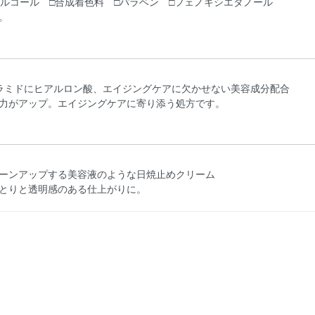
アルコール □合成着色料 □パラベン □フェノキシエタノール
。
ラミドにヒアルロン酸、エイジングケアに欠かせない美容成分配合
力がアップ。エイジングケアに寄り添う処方です。
ーンアップする美容液のような日焼止めクリーム
とりと透明感のある仕上がりに。