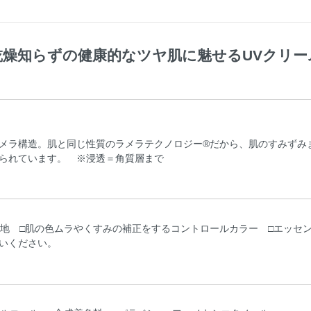
乾燥知らずの健康的なツヤ肌に魅せるUVクリー
メラ構造。肌と同じ性質のラメラテクノロジー®だから、肌のすみずみ
られています。 ※浸透＝角質層まで
下地 □肌の色ムラやくすみの補正をするコントロールカラー □エッセ
いください。