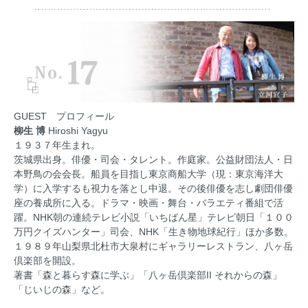
GUEST プロフィール
柳生 博
Hiroshi Yagyu
１９３７年生まれ。
茨城県出身。俳優・司会・タレント。作庭家。公益財団法人・日
本野鳥の会会長。船員を目指し東京商船大学（現：東京海洋大
学）に入学するも視力を落とし中退。その後俳優を志し劇団俳優
座の養成所に入る。ドラマ・映画・舞台・バラエティ番組で活
躍。NHK朝の連続テレビ小説「いちばん星」テレビ朝日「１００
万円クイズハンター」司会、NHK「生き物地球紀行」ほか多数。
１９８９年山梨県北杜市大泉村にギャラリーレストラン、
八ヶ岳
倶楽部
を開設。
著書「森と暮らす森に学ぶ」「八ヶ岳倶楽部II それからの森」
「じいじの森」など。