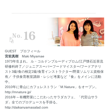
GUEST プロフィール
宮前真樹
Maki Miyamae
1973年生まれ。 ル・コルドンブルーディプロム/江戸懐石近茶流
研修科終了／ジュニアスーパーフードマイスター/フードアナリ
スト3級/食の検定2級/食育インストラクター/野菜ソムリエ資格保
有／ 子供食育教室講師・レシピ考案など『食』をメインに活動
中。
2010年に青山にカフェレストラン「M.Nature」をオープン。
http://mnature.jp/
2016年～有機野菜にこだわったサラダカフェ、「代官山サラ
ダ」全てのプロデュースを手掛る。
http://daikanyamasalad.com