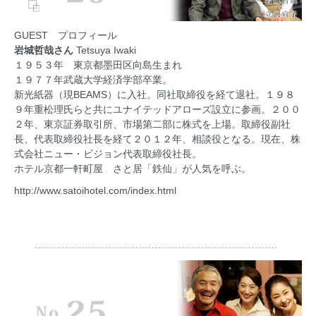
GUEST プロフィール
岩城哲哉さん
Tetsuya Iwaki
１９５３年 東京都墨田区向島生まれ
１９７７年武蔵大学経済学部卒業。
新光紙器（現BEAMS）に入社。同社取締役を経て退社。１９８
９年重松理氏らと共にユナイテッドアローズ設立に参画。２００
２年、東京証券取引所、市場第二部に株式を上場。取締役副社
長、代表取締役社長を経て２０１２年、相談役となる。現在、株
式会社ニュー・ビジョン代表取締役社長。
ホテル京都一軒町屋 さと居「鉄仙」が人気を呼ぶ。
http://www.satoihotel.com/index.html