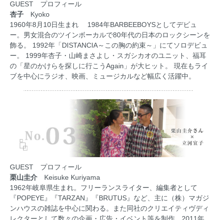
GUEST プロフィール
杏子
Kyoko
1960年8月10日生まれ 1984年BARBEEBOYSとしてデビュ
ー。男女混合のツインボーカルで80年代の日本のロックシーンを
飾る。 1992年「DISTANCIA～この胸の約束～」にてソロデビュ
ー。 1999年杏子・山崎まさよし・スガシカオのユニット、福耳
の「星のかけらを探しに行こうAgain」が大ヒット。 現在もライ
ブを中心にラジオ、映画、ミュージカルなど幅広く活躍中。
GUEST プロフィール
栗山圭介
Keisuke Kuriyama
1962年岐阜県生まれ。フリーランスライター、編集者として
『POPEYE』『TARZAN』『BRUTUS』など、主に（株）マガジ
ンハウスの雑誌を中心に関わる。また同社のクリエイティヴディ
レクターとして数々の企画・広告・イベント等を制作。2011年