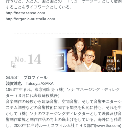
行うなど、人と人、国と国との「コミュニケーター」として活動
することをライフワークとしている。
http://natrasense.com
http://organic-australia.com
GUEST プロフィール
淺賀達也
Tatsuya ASAKA
1963年生まれ。東京都出身（株）ソナ マネージング・ディレク
ター（３月に代表取締役就任）
音楽制作の経験から建築音響、空間音響、そして音響モニターシ
ステム調整などの音響技術に関する知見を広範に持ち、それを生
かして（株）ソナのマネージングディレクターとして映像及び音
響制作環境と制作作品の向上の底上げをしている。海外にも精通
し、2000年に当時ルーカスフィルム社ＴＨＸ部門(
www.thx.com
)