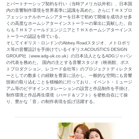
とパートナーシップ契約を行い（当時アメリカ以外初）、日本国
内の音響制作環境を世界基準に認識を高めた。さらにＴＨＸプロ
フェッショナルホームシアターを日本で初めて開催を成功させ多
くの高度なホームシアターインストーラーの輩出に貢献した。自
らもＴＨＸフィールドエンジニアとＴＨＸホームシアターインス
トーラーの認証を得ている。
そしてイギリス・ロンドンのAbbey Roadスタジオ、メトロポリ
ス等の音響設計を手掛けているイギリスACOUSTICS DESIGN
GROUP社（
www.adg-uk.co.uk
）の日本法人となるADGジャパン
の代表を務めた。 国内の主とする音響スタジオ（映画館、ポス
トプロダクション、レコード会社等）のプロジェクトディレクタ
ーとしての数多くの経験を豊富に活かし、一般的な空間にも音響
技術の取り込むことを積極的に行っており、イベント・ミュージ
アム等のビデオインスタレーションの設営と作品制作を手掛け、
制作環境と作品再生環境（ハード＆ソフト）を硬軟自在にて操
り、豊かな「音」の制作表現を拡げ活躍する。