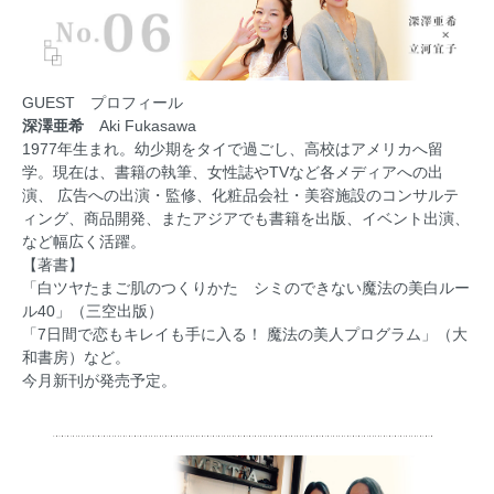
GUEST プロフィール
深澤亜希
Aki Fukasawa
1977年生まれ。幼少期をタイで過ごし、高校はアメリカへ留
学。現在は、書籍の執筆、女性誌やTVなど各メディアへの出
演、 広告への出演・監修、化粧品会社・美容施設のコンサルテ
ィング、商品開発、またアジアでも書籍を出版、イベント出演、
など幅広く活躍。
【著書】
「白ツヤたまご肌のつくりかた シミのできない魔法の美白ルー
ル40」（三空出版）
「7日間で恋もキレイも手に入る！ 魔法の美人プログラム」（大
和書房）など。
今月新刊が発売予定。